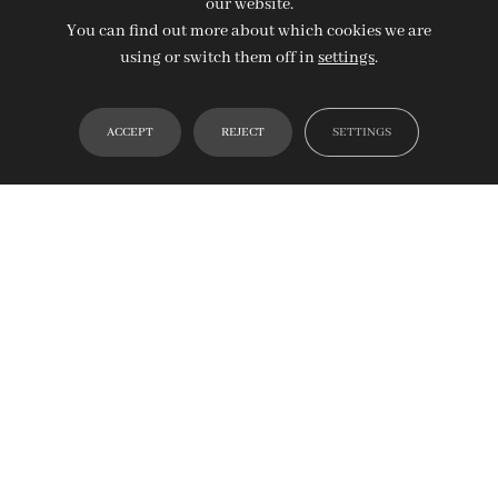
our website.
You can find out more about which cookies we are
using or switch them off in
settings
.
ACCEPT
REJECT
SETTINGS
Elaboraciones
limitadas
Elaboro vinos en pequeñas cantidades. Cada año,
embotello menos de 1.500 botellas, cuidando cada
detalle para que el vino exprese con honestidad su
origen y su esencia.
La vendimia es manual, respetando los ritmos de la viña
y seleccionando con mimo cada racimo. No hay prisas,
solo paciencia y respeto por la tierra.